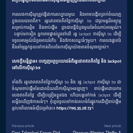
របៀបធ្វើឱ្យបទពិសោធន៍កាស៊ីណូអនឡាញក្លាយជាភាពសប្បាយ
ការលេងកាស៊ីណូត្រូវធ្វើជាការសប្បាយមួយ និងអាចបង្កើតប្រាក់ចំណេញ
ក្នុងពេលវេលាពិត។ រន្ធដោតឥតគិតថ្លៃកាស៊ីណូ b9 ជារូបមន្តដ៏អស្ចារ្យ
សម្រាប់ការរៀន និងចាប់ផ្តើម ដូចជាពន្លឺដំបូងមួយនៃចំណាប់អារម្មណ៍។
បន្ទាប់មកទៀត អ្នកអាចផ្លាស់ប្តូរទៅលើ រន្ធ Jackpot កាស៊ីណូ b9 ដើម្បី
ទទួលអារម្មណ៍ដ៏គួរអោយរំភើប និងឱកាសឈ្នះធំៗមួយ។ ការលេងឆ្លាតវៃ
នឹងនាំឲ្យអ្នកចូលទៅកាន់ពិភពនៃកាស៊ីណូយ៉ាងមានចំណុចច្បាស់។
សេចក្តីសន្និដ្ឋាន៖
បញ្ចេញអត្ថប្រយោជន៍ពីរន្ធដោតឥតគិតថ្លៃ
និង
Jackpot
នៅលើកាស៊ីណូ
b9
ទាំងពីរ រន្ធដោតឥតគិតថ្លៃកាស៊ីណូ b9 និង រន្ធ Jackpot កាស៊ីណូ b9 ជា
ចំណុចចាប់ផ្តើមនៃជោគជ័យលើកាស៊ីណូអនឡាញ។ ចាប់ផ្តើមដោយការ
លេងឥតគិតថ្លៃ ដើម្បីបង្រៀនខ្លួនឯង ហើយបន្តទៅកាន់ Jackpot ដើម្បី
សម្លឹងឃើញឱកាសធំៗ។ កុំភ្លេចចូលទៅកាន់គេហទំព័រផ្លូវការដើម្បីចាប់ផ្តើម
នូវបទពិសោធន៍ស៊ីជម្រៅនេះ៖
https://195.35.28.73
។
Previous article
Next article