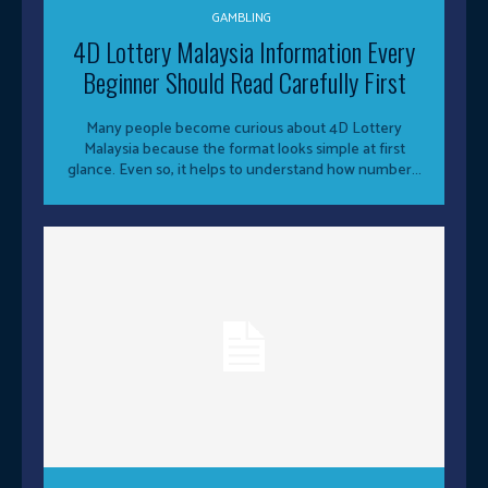
GAMBLING
4D Lottery Malaysia Information Every
Beginner Should Read Carefully First
Many people become curious about 4D Lottery
Malaysia because the format looks simple at first
glance. Even so, it helps to understand how number...