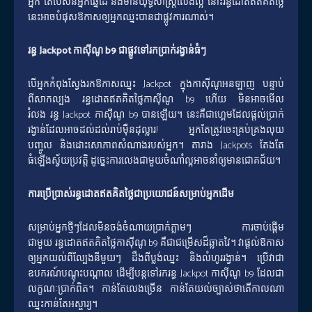
អ្នក តែបើសិនអ្នកឆ្នៃដៃ និងមានយុទ្ធសាស្ត្រលេងល្អ នោះរន្ធដោតឥតគិតថ្លៃ
នេះអាចបំផុសឱកាសឲ្យអ្នកឈ្នះបានជាផ្លូវការណាស់។
រន្ធ
Jackpot
កាស៊ីណូ
b9
ជាផ្លូវទៅរកប្រាក់រង្វាន់ធំៗ
បើអ្នកកំពុងស្វែងរកឱកាសឈ្នះ Jackpot ក្នុងកាស៊ីណូអនឡាញ បន្ទាប់
ពីសាកល្បង រន្ធដោតឥតគិតថ្លៃកាស៊ីណូ b9 ហើយ មិនអាចមើល
រំលង រន្ធ Jackpot កាស៊ីណូ b9 បានឡើយ។ នេះគឺជាហ្គេមដែលផ្តល់ប្រាក់
រង្វាន់ដែលអាចដល់ដល់រាប់ម៉ឺនដុល្លារ! អ្នកតែត្រូវចេះគ្រប់គ្រងលុយ
បញ្ចូល និងដោះសោភាពសំណាងរបស់អ្នក។ តារាង Jackpots តែងតែ
ធំឡើងស្វ័យប្រវត្តិ ដូច្នេះការលេងជាមួយចំណាំល្អអាចនាំឲ្យមានជោគជ័យ។
ការប្រើប្រាស់រន្ធដោតឥតគិតថ្លៃជាប្រយោជន៍សម្រាប់អ្នកដើម
សម្រាប់អ្នកថ្មីៗដែលមិនចង់ចំណាយប្រាក់ភ្លាមៗ ការចាប់ផ្តើម
ជាមួយ រន្ធដោតឥតគិតថ្លៃកាស៊ីណូ b9 គឺជាជម្រើសដ៏ឆ្លាតវៃ។ វាផ្តល់ឱកាស
ឲ្យអ្នកយល់ពីល្បែងនីមួយៗ ដឹងពីប្លង់ឈ្នះ និងលំហូររង្វាន់។ ប្រើវាជា
ឧបករណ៍បណ្ដុះបណ្ដាល ដើម្បីបន្តទៅរករន្ធ Jackpot កាស៊ីណូ b9 ដែលជា
លក្ខណៈប្រាក់ពិត។ កាន់តែលេងច្រើន កាន់តែយល់ច្បាស់ថាតើកាលណា
ឈ្នះកាន់តែអស្ចារ្យ។