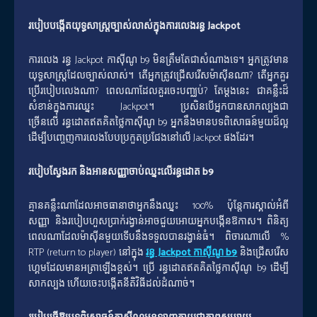
របៀបបង្កើតយុទ្ធសាស្ត្រច្បាស់លាស់ក្នុងការលេងរន្ធ
Jackpot
ការលេង រន្ធ Jackpot កាស៊ីណូ b9 មិនត្រឹមតែជាសំណាងទេ។ អ្នកត្រូវមាន
យុទ្ធសាស្ត្រដែលច្បាស់លាស់។ តើអ្នកត្រូវជ្រើសរើសម៉ាស៊ីនណា? តើអ្នកគួរ
ប្រើរបៀបលេងណា? ពេលណាដែលគួរចេះបញ្ឈប់? តែម្ដងនេះ ជាគន្លឹះដ៏
សំខាន់ក្នុងការឈ្នះ Jackpot។ ប្រសិនបើអ្នកបានសាកល្បងជា
ច្រើនលើ រន្ធដោតឥតគិតថ្លៃកាស៊ីណូ b9 អ្នកនឹងមានបទពិសោធន៍មួយដ៏ល្អ
ដើម្បីបញ្ចេញការលេងបែបប្រកួតប្រជែងនៅលើ Jackpot ផងដែរ។
របៀបស្វែងរក
និងអានសញ្ញាចាប់ឈ្នះលើរន្ធដោត
b9
គ្មានគន្លឹះណាដែលអាចធានាថាអ្នកនឹងឈ្នះ 100% ប៉ុន្តែការស្គាល់អំពី
សញ្ញា និងរបៀបហួសប្រាក់រង្វាន់អាចជួយអោយអ្នកបង្កើនឱកាស។ ពិនិត្យ
ពេលណាដែលម៉ាស៊ីនមួយទើបនឹងទទួលបានរង្វាន់ធំ។ ពិចារណាលើ %
RTP (return to player) នៅក្នុង
រន្ធ
Jackpot
កាស៊ីណូ
b9
និងជ្រើសរើស
ហ្គេមដែលមានអត្រាឡើងខ្ពស់។ ប្រើ រន្ធដោតឥតគិតថ្លៃកាស៊ីណូ b9 ដើម្បី
សាកល្បង ហើយចេះបង្កើតនីតិវិធីដល់ដំណាច់។