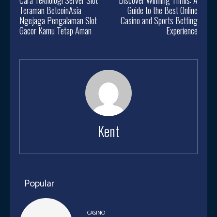
Cara Teknologi Server Slot
Discover Winning Thrills: A
Teraman BetcoinAsia
Guide to the Best Online
Ngejaga Pengalaman Slot
Casino and Sports Betting
Gacor Kamu Tetap Aman
Experience
Kent
Popular
CASINO