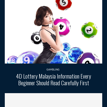
GAMBLING
4D Lottery Malaysia Information Every
Beginner Should Read Carefully First